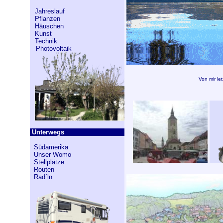
Jahreslauf
Pflanzen
Häuschen
Kunst
Technik
Photovoltaik
Von mir l
Unterwegs
Südamerika
Unser Womo
Stellplätze
Routen
Rad´ln