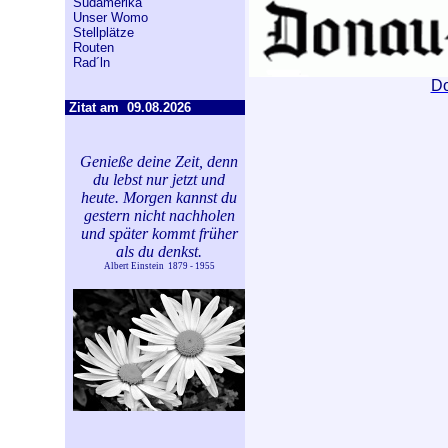
Südamerika
Unser Womo
Stellplätze
Routen
Rad´ln
Do
Zitat am
09.08.2026