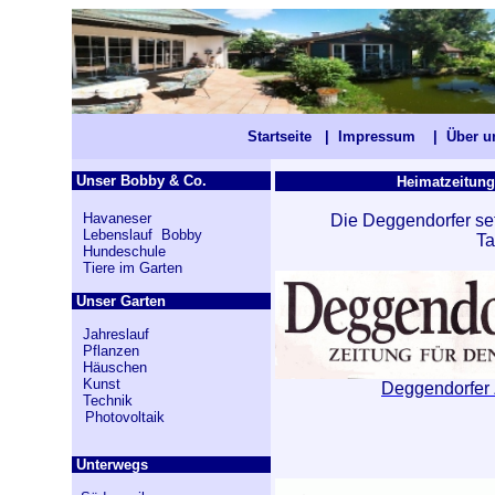
Startseite
|
Impressum
|
Über 
Unser Bobby & Co.
Heimatzei
Havaneser
Die Deggendorfer set
Lebenslauf Bobby
Ta
Hundeschule
Tiere im Garten
Unser Garten
Jahreslauf
Pflanzen
Häuschen
Kunst
Deggendorfer 
Technik
Photovoltaik
Unterwegs